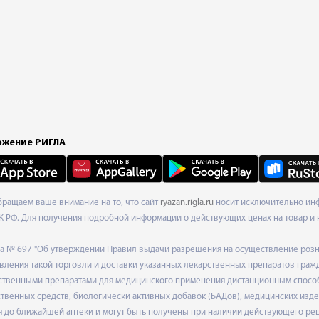
жение РИГЛА
Обращаем ваше внимание на то, что сайт
ryazan.rigla.ru
носит исключительно инф
К РФ. Для получения подробной информации о действующих ценах на товар и 
ода № 697 "Об утверждении Правил выдачи разрешения на осуществление роз
ления такой торговли и доставки указанных лекарственных препаратов граж
твенными препаратами для медицинского применения дистанционным способом
венных средств, биологически активных добавок (БАДов), медицинских издел
 до ближайшей аптеки и могут быть получены при наличии действующего рец