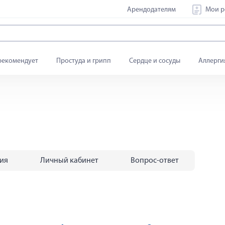
Арендодателям
Мои р
рекомендует
Простуда и грипп
Сердце и сосуды
Аллерги
тия
Личный кабинет
Вопрос-ответ