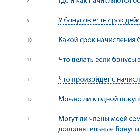
Где и как начисляются б
У бонусов есть срок дей
Какой срок начисления 
Что делать если бонусы 
Что произойдет с начис
Можно ли к одной покуп
Могут ли члены моей сем
дополнительные Бонусы 