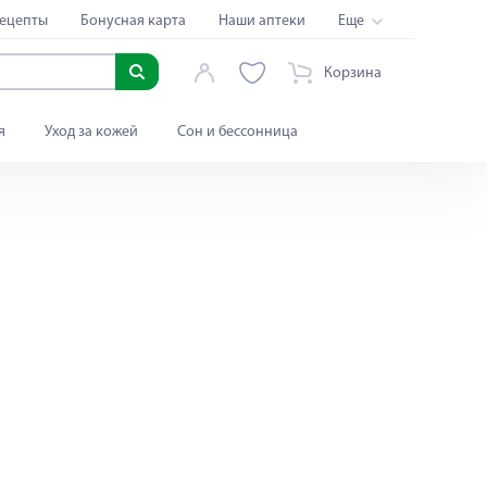
ецепты
Бонусная карта
Наши аптеки
Еще
Корзина
я
Уход за кожей
Сон и бессонница