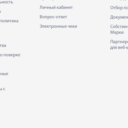
ьность
Личный кабинет
Отбор п
в
Вопрос-ответ
Докумен
политика
Электронные чеки
Собстве
е
Марки
Партнер
тва
для веб-
 о поверке
ьные
ы с