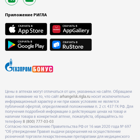
Приложение РИГЛА
Цены в аптеках могут отличаться от цен, указанных на сайте. Обращаем
ваше внимание на то, что сайт
arhangelsk.rigla.ru
носит исключительно
информационный характер и ни при каких условиях не является
публичной офертой, определяемой положениями п. 2 ст. 437 ГК РФ. Для
получения подробной информации о действующих ценах на товар и
наличии товара в конкретной аптеке, пожалуйста, обращайтесь по
телефону
8 (800) 777-03-03
Согласно постановлению Правительства РФ от 16 мая 2020 года № 697
"Об утверждении Правил выдачи разрешения на осуществление
розничной торговли лекарственными препаратами для медицинского