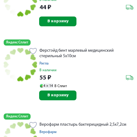
В наличии
44
₽
В корзину
Яндекс Сплит
Ферстэйд бинт марлевый медицинский
стерильный 5х10см
Ригла
В наличии
55
₽
4 ×
14
В Сплит
В корзину
Яндекс Сплит
Верофарм пластырь бактерицидный 2,5х7,2см
Верофарм