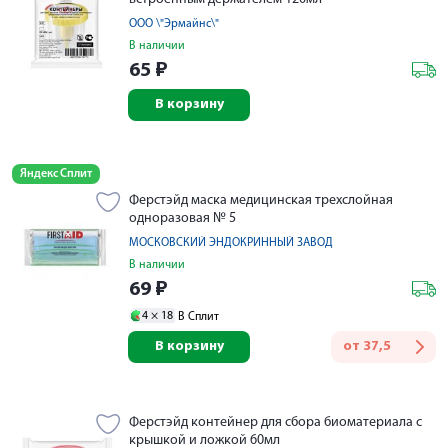
ООО \"Эрмайнс\"
В наличии
65
₽
В корзину
Яндекс Сплит
Ферстэйд маска медицинская трехслойная
одноразовая № 5
МОСКОВСКИЙ ЭНДОКРИННЫЙ ЗАВОД
В наличии
69
₽
4 ×
18
В Сплит
В корзину
от
37,5
Ферстэйд контейнер для сбора биоматериала с
крышкой и ложкой 60мл