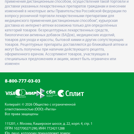
применения дистанционным способом, осуществления такой торговли и
доставки указанных лекарственных препаратов гражданам и внесении
изменений в некоторые акты Правительства Российской Федерации по
вопросу розничной торговли лекарственными препаратами для
медицинского применения дистанционным способом", курьерская
доставка из интернет-аптеки возможна только для определённых
категорий товаров: безрецептурных лекарственных средств,
биологически активных добавок (БАДов), медицинских изделий,
товаров для ухода и красоты, бытовой химии и других сопутствующих
товаров. Рецептурные препараты доставляются до ближайшей аптеки и
могут быть получены при наличии действующего рецепта,
оформленного врачом. Ассортимент товаров, участвующих в
специальных предложениях и акциях, может быть ограничен или
изменен
8-800-777-03-03
Копирайт: © 2026 Общество с ограниченной
ответственностью (ООО) «Ригла»
Все права защищены
115201, г. Москва, Каширское шоссе, д. 22, корп. 4, стр. 1
ОГРН 1027700271290; ИНН 7724211288
Юр. лицо, которому принадлежит домен: