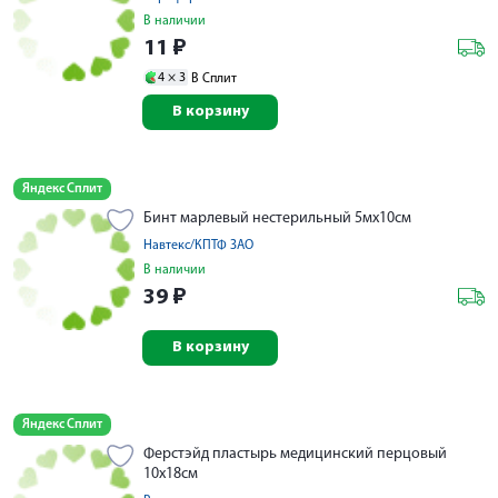
В наличии
11
₽
4 ×
3
В Сплит
В корзину
Яндекс Сплит
Бинт марлевый нестерильный 5мх10см
Навтекс/КПТФ ЗАО
В наличии
39
₽
В корзину
Яндекс Сплит
Ферстэйд пластырь медицинский перцовый
10х18см