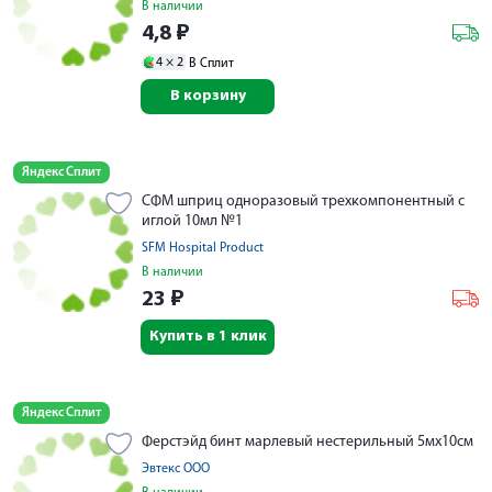
В наличии
4,8
₽
4 ×
2
В Сплит
В корзину
Яндекс Сплит
СФМ шприц одноразовый трехкомпонентный с
иглой 10мл №1
SFM Hospital Product
В наличии
23
₽
Купить в 1 клик
Яндекс Сплит
Ферстэйд бинт марлевый нестерильный 5мх10см
Эвтекс ООО