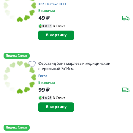
ХБК Навтекс ООО
В наличии
49
₽
4 ×
13
В Сплит
В корзину
Яндекс Сплит
Ферстэйд бинт марлевый медицинский
стерильный 7х14см
Ригла
В наличии
99
₽
4 ×
25
В Сплит
В корзину
Яндекс Сплит