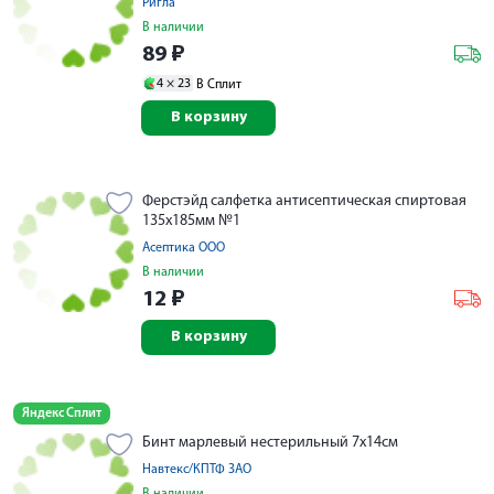
Ригла
В наличии
89
₽
4 ×
23
В Сплит
В корзину
Ферстэйд салфетка антисептическая спиртовая
135х185мм №1
Асептика ООО
В наличии
12
₽
В корзину
Яндекс Сплит
Бинт марлевый нестерильный 7х14см
Навтекс/КПТФ ЗАО