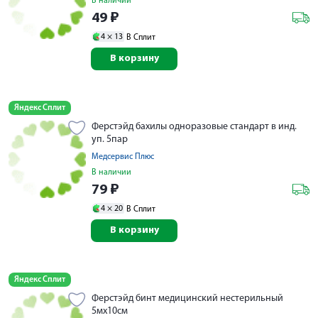
В наличии
49
₽
4 ×
13
В Сплит
В корзину
Яндекс Сплит
Ферстэйд бахилы одноразовые стандарт в инд.
уп. 5пар
Медсервис Плюс
В наличии
79
₽
4 ×
20
В Сплит
В корзину
Яндекс Сплит
Ферстэйд бинт медицинский нестерильный
5мх10см