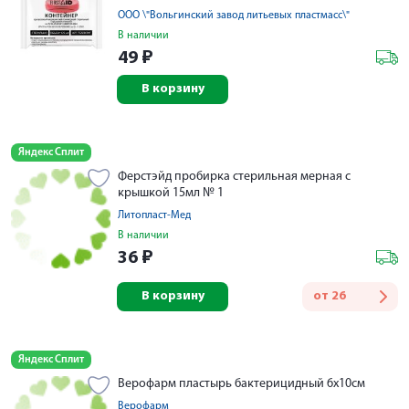
ООО \"Вольгинский завод литьевых пластмасс\"
В наличии
49
₽
В корзину
Яндекс Сплит
Ферстэйд пробирка стерильная мерная с
крышкой 15мл № 1
Литопласт-Мед
В наличии
36
₽
В корзину
от
26
Яндекс Сплит
Верофарм пластырь бактерицидный 6х10см
Верофарм