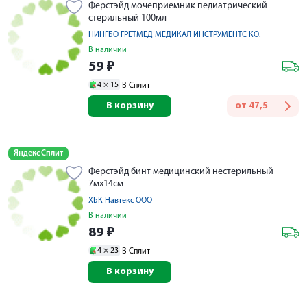
Ферстэйд мочеприемник педиатрический
стерильный 100мл
НИНГБО ГРЕТМЕД МЕДИКАЛ ИНСТРУМЕНТС КО.
В наличии
59
₽
4 ×
15
В Сплит
В корзину
от
47,5
Яндекс Сплит
Ферстэйд бинт медицинский нестерильный
7мх14см
ХБК Навтекс ООО
В наличии
89
₽
4 ×
23
В Сплит
В корзину