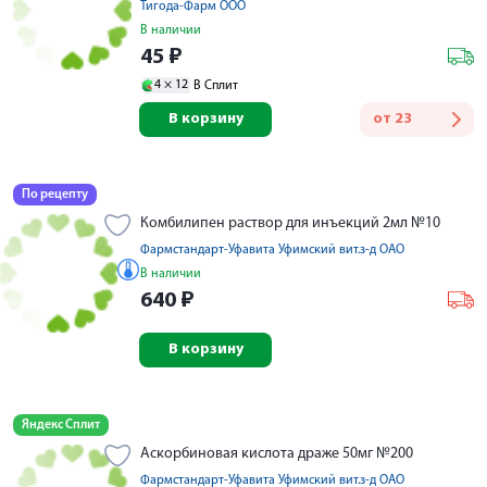
Тигода-Фарм ООО
В наличии
45
₽
4 ×
12
В Сплит
В корзину
от
23
По рецепту
Комбилипен раствор для инъекций 2мл №10
Фармстандарт-Уфавита Уфимский вит.з-д ОАО
В наличии
640
₽
В корзину
Яндекс Сплит
Аскорбиновая кислота драже 50мг №200
Фармстандарт-Уфавита Уфимский вит.з-д ОАО