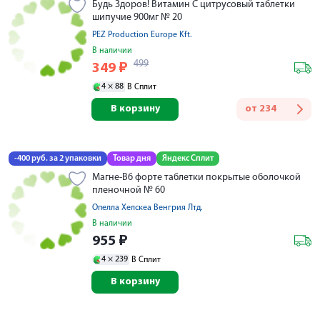
Будь Здоров! Витамин С цитрусовый таблетки
шипучие 900мг № 20
PEZ Production Europe Kft.
В наличии
499
349
₽
4 ×
88
В Сплит
В корзину
от
234
-400 руб. за 2 упаковки
Товар дня
Яндекс Сплит
Магне-В6 форте таблетки покрытые оболочкой
пленочной № 60
Опелла Хелскеа Венгрия Лтд.
В наличии
955
₽
4 ×
239
В Сплит
В корзину