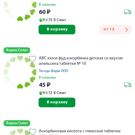
В наличии
60
₽
4 ×
15
В Сплит
В корзину
от
13
Яндекс Сплит
АВС хэлси фуд аскорбинка детская со вкусом
апельсина таблетки № 10
Тигода-Фарм ООО
В наличии
45
₽
4 ×
12
В Сплит
В корзину
Яндекс Сплит
Аскорбиновая кислота с глюкозой таблетки