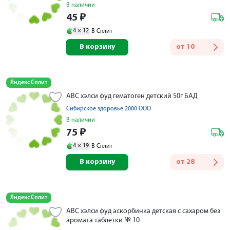
В наличии
45
₽
4 ×
12
В Сплит
В корзину
от
10
Яндекс Сплит
АВС хэлси фуд гематоген детский 50г БАД
Сибирское здоровье 2000 ООО
В наличии
75
₽
4 ×
19
В Сплит
В корзину
от
28
Яндекс Сплит
АВС хэлси фуд аскорбинка детская с сахаром без
аромата таблетки № 10