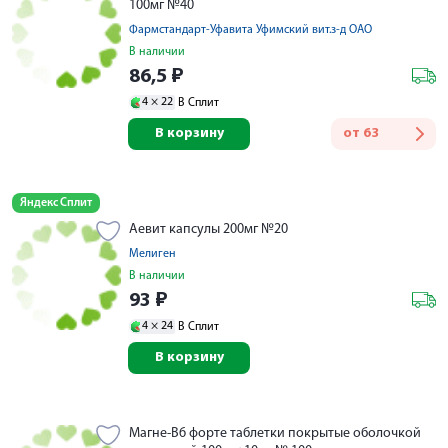
100мг №40
Фармстандарт-Уфавита Уфимский вит.з-д ОАО
В наличии
86,5
₽
4 ×
22
В Сплит
В корзину
от
63
Яндекс Сплит
Аевит капсулы 200мг №20
Мелиген
В наличии
93
₽
4 ×
24
В Сплит
В корзину
Магне-В6 форте таблетки покрытые оболочкой