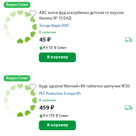
Яндекс Сплит
АВС хэлси фуд аскорбинка детская со вкусом
банана № 10 БАД
Тигода-Фарм ООО
В наличии
45
₽
4 ×
12
В Сплит
В корзину
Яндекс Сплит
Будь здоров! Магний+В6 таблетки шипучие №20
PEZ Production Europe Kft.
В наличии
459
₽
4 ×
115
В Сплит
В корзину