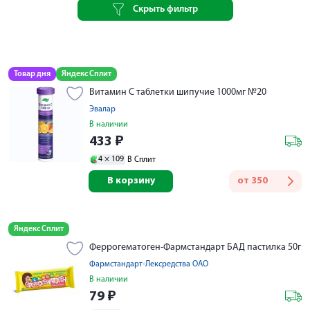
Скрыть фильтр
Товар дня
Яндекс Сплит
Витамин С таблетки шипучие 1000мг №20
Эвалар
В наличии
433
₽
4 ×
109
В Сплит
В корзину
от
350
Яндекс Сплит
Феррогематоген-Фармстандарт БАД пастилка 50г
Фармстандарт-Лексредства ОАО
В наличии
79
₽