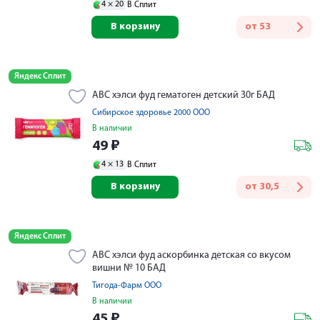
4 ×
20
В Сплит
В корзину
от
53
Яндекс Сплит
АВС хэлси фуд гематоген детский 30г БАД
Сибирское здоровье 2000 ООО
В наличии
49
₽
4 ×
13
В Сплит
В корзину
от
30,5
Яндекс Сплит
АВС хэлси фуд аскорбинка детская со вкусом
вишни № 10 БАД
Тигода-Фарм ООО
В наличии
45
₽