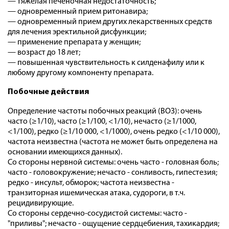
— тяжелая печеночная недостаточность;
— одновременный прием ритонавира;
— одновременный прием других лекарственных средств
для лечения эректильной дисфункции;
— применение препарата у женщин;
— возраст до 18 лет;
— повышенная чувствительность к силденафилу или к
любому другому компоненту препарата.
Побочные действия
Определение частоты побочных реакций (ВОЗ): очень
часто (≥1/10), часто (≥1/100, <1/10), нечасто (≥1/1000,
<1/100), редко (≥1/10 000, <1/1000), очень редко (<1/10 000),
частота неизвестна (частота не может быть определена на
основании имеющихся данных).
Со стороны нервной системы: очень часто - головная боль;
часто - головокружение; нечасто - сонливость, гипестезия;
редко - инсульт, обморок; частота неизвестна -
транзиторная ишемическая атака, судороги, в т.ч.
рецидивирующие.
Со стороны сердечно-сосудистой системы: часто -
"приливы"; нечасто - ощущение сердцебиения, тахикардия;