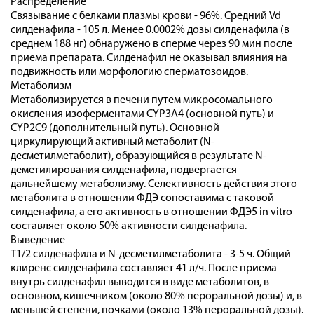
Распределение
Связывание с белками плазмы крови - 96%. Средний Vd
силденафила - 105 л. Менее 0.0002% дозы силденафила (в
среднем 188 нг) обнаружено в сперме через 90 мин после
приема препарата. Силденафил не оказывал влияния на
подвижность или морфологию сперматозоидов.
Метаболизм
Метаболизируется в печени путем микросомального
окисления изоферментами CYP3A4 (основной путь) и
CYP2C9 (дополнительный путь). Основной
циркулирующий активный метаболит (N-
десметилметаболит), образующийся в результате N-
деметилирования силденафила, подвергается
дальнейшему метаболизму. Селективность действия этого
метаболита в отношении ФДЭ сопоставима с таковой
силденафила, а его активность в отношении ФДЭ5 in vitro
составляет около 50% активности силденафила.
Выведение
T1/2 силденафила и N-десметилметаболита - 3-5 ч. Общий
клиренс силденафила составляет 41 л/ч. После приема
внутрь силденафил выводится в виде метаболитов, в
основном, кишечником (около 80% пероральной дозы) и, в
меньшей степени, почками (около 13% пероральной дозы).