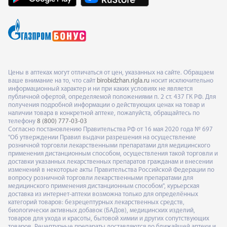
Цены в аптеках могут отличаться от цен, указанных на сайте. Обращаем
ваше внимание на то, что сайт
birobidzhan.rigla.ru
носит исключительно
информационный характер и ни при каких условиях не является
публичной офертой, определяемой положениями п. 2 ст. 437 ГК РФ. Для
получения подробной информации о действующих ценах на товар и
наличии товара в конкретной аптеке, пожалуйста, обращайтесь по
телефону
8 (800) 777-03-03
Согласно постановлению Правительства РФ от 16 мая 2020 года № 697
"Об утверждении Правил выдачи разрешения на осуществление
розничной торговли лекарственными препаратами для медицинского
применения дистанционным способом, осуществления такой торговли и
доставки указанных лекарственных препаратов гражданам и внесении
изменений в некоторые акты Правительства Российской Федерации по
вопросу розничной торговли лекарственными препаратами для
медицинского применения дистанционным способом", курьерская
доставка из интернет-аптеки возможна только для определённых
категорий товаров: безрецептурных лекарственных средств,
биологически активных добавок (БАДов), медицинских изделий,
товаров для ухода и красоты, бытовой химии и других сопутствующих
товаров. Рецептурные препараты доставляются до ближайшей аптеки и