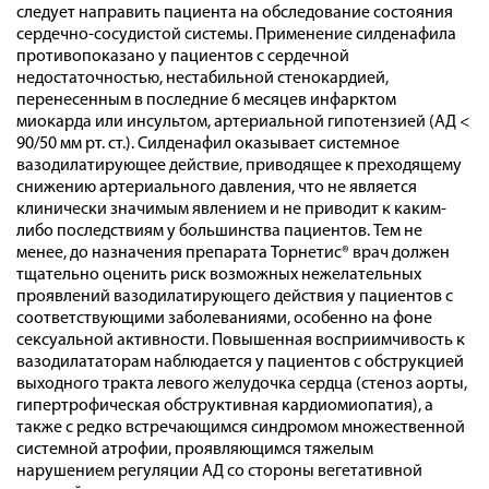
следует направить пациента на обследование состояния
сердечно-сосудистой системы. Применение силденафила
противопоказано у пациентов с сердечной
недостаточностью, нестабильной стенокардией,
перенесенным в последние 6 месяцев инфарктом
миокарда или инсультом, артериальной гипотензией (АД <
90/50 мм рт. ст.). Силденафил оказывает системное
вазодилатирующее действие, приводящее к преходящему
снижению артериального давления, что не является
клинически значимым явлением и не приводит к каким-
либо последствиям у большинства пациентов. Тем не
менее, до назначения препарата Торнетис® врач должен
тщательно оценить риск возможных нежелательных
проявлений вазодилатирующего действия у пациентов с
соответствующими заболеваниями, особенно на фоне
сексуальной активности. Повышенная восприимчивость к
вазодилататорам наблюдается у пациентов с обструкцией
выходного тракта левого желудочка сердца (стеноз аорты,
гипертрофическая обструктивная кардиомиопатия), а
также с редко встречающимся синдромом множественной
системной атрофии, проявляющимся тяжелым
нарушением регуляции АД со стороны вегетативной