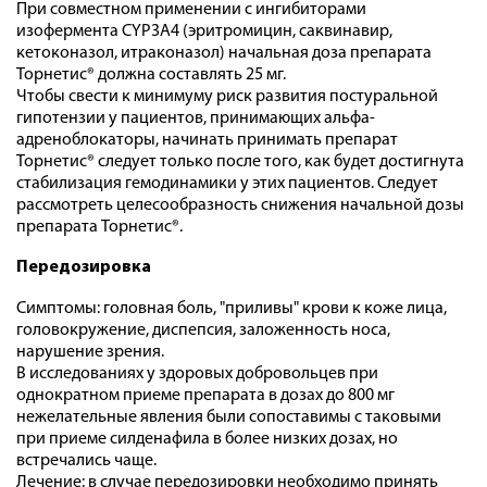
При совместном применении с ингибиторами
изофермента CYP3A4 (эритромицин, саквинавир,
кетоконазол, итраконазол) начальная доза препарата
Торнетис® должна составлять 25 мг.
Чтобы свести к минимуму риск развития постуральной
гипотензии у пациентов, принимающих альфа-
адреноблокаторы, начинать принимать препарат
Торнетис® следует только после того, как будет достигнута
стабилизация гемодинамики у этих пациентов. Следует
рассмотреть целесообразность снижения начальной дозы
препарата Торнетис®.
Передозировка
Симптомы: головная боль, "приливы" крови к коже лица,
головокружение, диспепсия, заложенность носа,
нарушение зрения.
В исследованиях у здоровых добровольцев при
однократном приеме препарата в дозах до 800 мг
нежелательные явления были сопоставимы с таковыми
при приеме силденафила в более низких дозах, но
встречались чаще.
Лечение: в случае передозировки необходимо принять