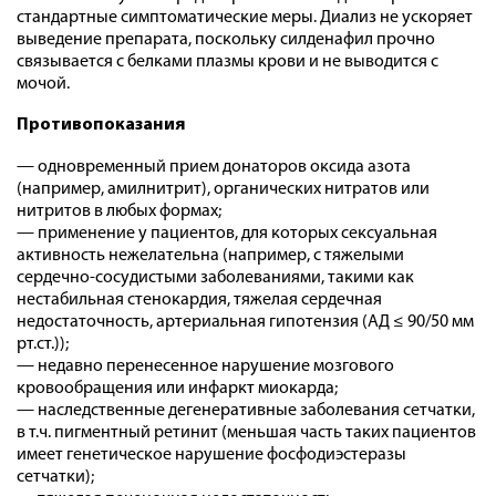
стандартные симптоматические меры. Диализ не ускоряет
выведение препарата, поскольку силденафил прочно
связывается с белками плазмы крови и не выводится с
мочой.
Противопоказания
— одновременный прием донаторов оксида азота
(например, амилнитрит), органических нитратов или
нитритов в любых формах;
— применение у пациентов, для которых сексуальная
активность нежелательна (например, с тяжелыми
сердечно-сосудистыми заболеваниями, такими как
нестабильная стенокардия, тяжелая сердечная
недостаточность, артериальная гипотензия (АД ≤ 90/50 мм
рт.ст.));
— недавно перенесенное нарушение мозгового
кровообращения или инфаркт миокарда;
— наследственные дегенеративные заболевания сетчатки,
в т.ч. пигментный ретинит (меньшая часть таких пациентов
имеет генетическое нарушение фосфодиэстеразы
сетчатки);