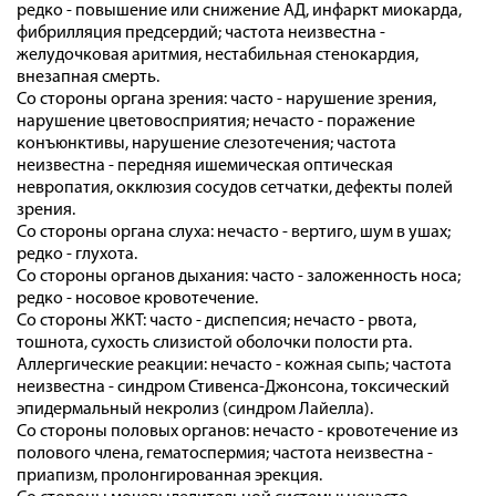
редко - повышение или снижение АД, инфаркт миокарда,
фибрилляция предсердий; частота неизвестна -
желудочковая аритмия, нестабильная стенокардия,
внезапная смерть.
Со стороны органа зрения: часто - нарушение зрения,
нарушение цветовосприятия; нечасто - поражение
конъюнктивы, нарушение слезотечения; частота
неизвестна - передняя ишемическая оптическая
невропатия, окклюзия сосудов сетчатки, дефекты полей
зрения.
Со стороны органа слуха: нечасто - вертиго, шум в ушах;
редко - глухота.
Со стороны органов дыхания: часто - заложенность носа;
редко - носовое кровотечение.
Со стороны ЖКТ: часто - диспепсия; нечасто - рвота,
тошнота, сухость слизистой оболочки полости рта.
Аллергические реакции: нечасто - кожная сыпь; частота
неизвестна - синдром Стивенса-Джонсона, токсический
эпидермальный некролиз (синдром Лайелла).
Со стороны половых органов: нечасто - кровотечение из
полового члена, гематоспермия; частота неизвестна -
приапизм, пролонгированная эрекция.