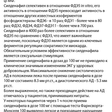
цГМФ.
Силденафил селективен в отношении ФДЭ5 in vitro, его
активность в отношении ФДЭ5 превосходит активность в
отношении других известных изоферментов
фосфодиэстеразы: ФДЭ6 - в 10 раз; ФДЭ1 - более чем в 80
раз; ФДЭ2, ФДЭ4, ФДЭ7-ФДЭ11 - более чем в 700 раз.
Силденафил в 4000 раз более селективен в отношении
ФДЭ5 по сравнению с ФДЭ3, что имеет важнейшее
значение, поскольку ФДЭ3 является одним из ключевых
ферментов регуляции сократимости миокарда.
Обязательным условием эффективности силденафила
является сексуальная стимуляция.
Применение силденафила в дозах до 100 мг не приводило к
клинически значимым изменениям ЭКГ у здоровых
добровольцев. Максимальное снижение систолического
АД в положении лежа после приема силденафила в дозе
100 мг составило 8.3 мм рт.ст., а диастолического АД - 5.3 мм
рт.ст.
Более выраженное, но также преходящее действие на АД
отмечалось у пациентов, принимавших нитраты.
У некоторых пациентов через 1 ч после приема
силденафила в дозе 100 мг с помощью теста Фарнсворта-
Мунселя 100 выявлено легкое и преходящее нарушение