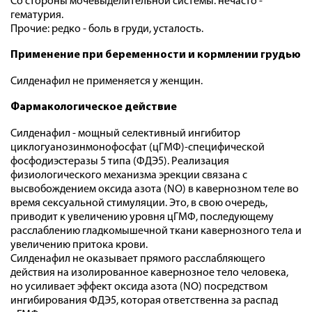
Со стороны мочевыделительной системы: нечасто -
гематурия.
Прочие: редко - боль в груди, усталость.
Применение при беременности и кормлении грудью
Силденафил не применяется у женщин.
Фармакологическое действие
Силденафил - мощный селективный ингибитор
циклогуанозинмонофосфат (цГМФ)-специфической
фосфодиэстеразы 5 типа (ФДЭ5). Реализация
физиологического механизма эрекции связана с
высвобождением оксида азота (NО) в кавернозном теле во
время сексуальной стимуляции. Это, в свою очередь,
приводит к увеличению уровня цГМФ, последующему
расслаблению гладкомышечной ткани кавернозного тела и
увеличению притока крови.
Силденафил не оказывает прямого расслабляющего
действия на изолированное кавернозное тело человека,
но усиливает эффект оксида азота (NO) посредством
ингибирования ФДЭ5, которая ответственна за распад