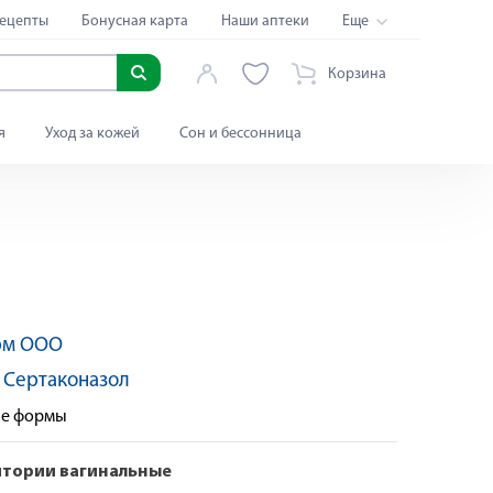
ецепты
Бонусная карта
Наши аптеки
Еще
Корзина
я
Уход за кожей
Сон и бессонница
рм ООО
Товар дня
Яндекс Сплит
:
Сертаконазол
ые формы
итории вагинальные