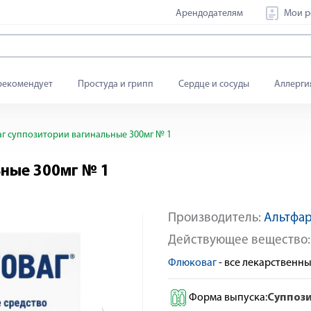
Арендодателям
Мои р
рекомендует
Простуда и грипп
Сердце и сосуды
Аллерги
г суппозитории вагинальные 300мг № 1
ьные 300мг № 1
Производитель:
Альтфа
Товар дня
Яндекс Сплит
Действующее вещество
Флюковаг
- все лекарственн
Форма выпуска:
Суппоз