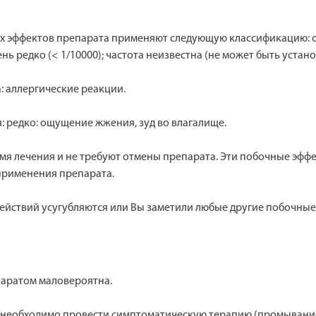
ффектов препарата применяют следующую классификацию: очень 
; очень редко (< 1/10000); частота неизвестна (не может быть ус
: аллергические реакции.
: редко: ощущение жжения, зуд во влагалище.
мя лечения и не требуют отмены препарата. Эти побочные эфф
применения препарата.
ействий усугубляются или Вы заметили любые другие побочные 
паратом маловероятна.
 необходимо провести симптоматическую терапию (промывание 