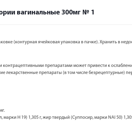
ории вагинальные 300мг № 1
овке (контурная ячейковая упаковка в пачке). Хранить в недос
 контрацептивными препаратами может привести к ослаблени
гие лекарственные препараты (в том числе безрецептурные) 
мг.
марки Н 19) 1,305 г, жир твердый (Суппосир, марки NAI 50) 1,3