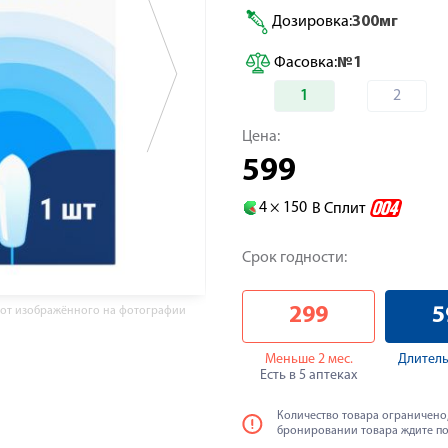
Дозировка:
300мг
Фасовка:
№1
1
2
Цена:
599
4 ×
150
В Сплит
Срок годности:
299
5
 от изображённого на фотографии
Меньше 2 мес.
Длитель
Есть в 5 аптеках
Количество товара ограничено,
бронировании товара ждите п