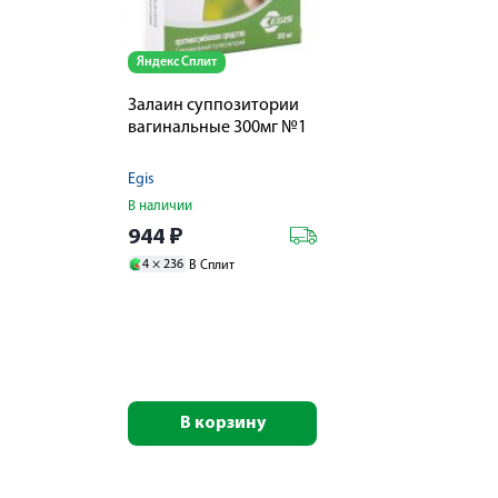
Яндекс Сплит
Залаин суппозитории
вагинальные 300мг №1
Egis
В наличии
944
₽
4 ×
236
В Сплит
В корзину