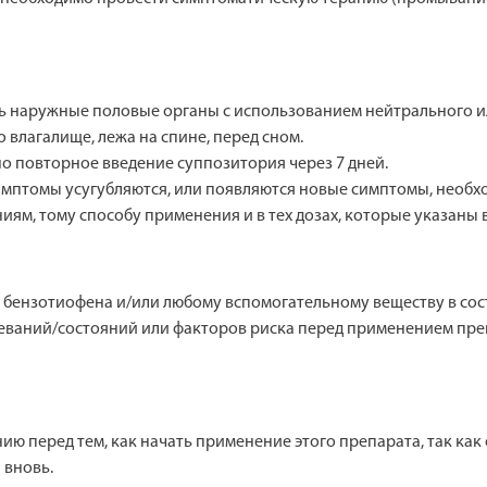
 наружные половые органы с использованием нейтрального и
 влагалище, лежа на спине, перед сном.
о повторное введение суппозитория через 7 дней.
симптомы усугубляются, или появляются новые симптомы, необх
ям, тому способу применения и в тех дозах, которые указаны 
 бензотиофена и/или любому вспомогательному веществу в сос
олеваний/состояний или факторов риска перед применением пр
ю перед тем, как начать применение этого препарата, так как
 вновь.