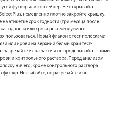
ругой футляр или контейнер. Не открывайте
Select Plus, немедленно плотно закройте крышку.
 на этикетке срок годности (три месяца после
рока годности или срока рекомендуемого
зя пользоваться. Новый флакон с тест-полосками
язи или крови на верхний белый край тест-
е разрезайте их на части и не проделывайте с ними
крови и контрольного раствора. Перед анализом
полоску ничего, кроме контрольного раствора
 футляр. Не сгибайте, не разрезайте и не