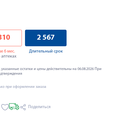
310
2 567
е 6 мес.
Длительный срок
4 аптеках
 указанные остатки и цены действительны на 06.08.2026 При
одтверждения
ько при оформлении заказа
Поделиться