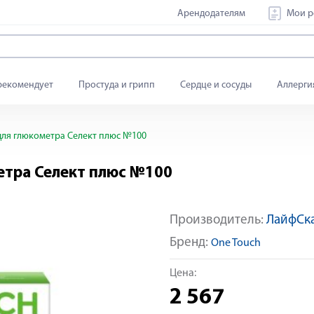
Арендодателям
Мои р
рекомендует
Простуда и грипп
Сердце и сосуды
Аллерги
 для глюкометра Селект плюс №100
метра Селект плюс №100
Производитель:
ЛайфСк
Бренд:
One Touch
Цена:
2 567