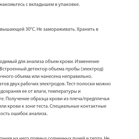
накомьтесь с вкладышем в упаковке.
евышающей 30°С. Не замораживать. Хранить в
ходимый для анализа объем крови. Изменение
. Встроенный детектор объема пробы (электрод)
очного объема или нанесена неправильно.
тов двух рабочих электродов. Тест-полоски можно
едохраняя ее от влаги, температуры и
те. Получение образца крови из плеча/предплечья
и крови к зоне теста. Специальные контактные
ость ошибок анализа.
дания на него прямых солнечных лучей и тепла. Не