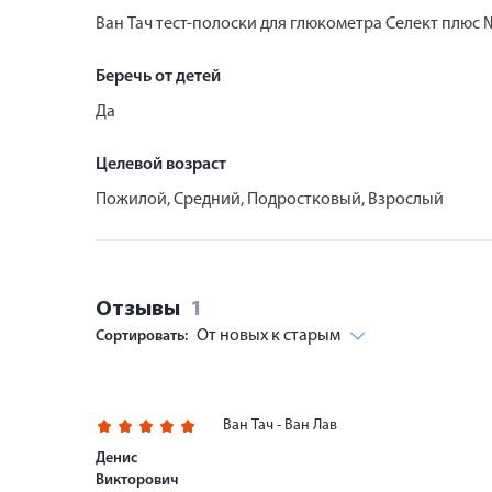
Ван Тач тест-полоски для глюкометра Селект плюс
Беречь от детей
Да
Целевой возраст
Пожилой, Средний, Подростковый, Взрослый
Отзывы
1
От новых к старым
Сортировать:
Ван Тач - Ван Лав
Денис
Викторович