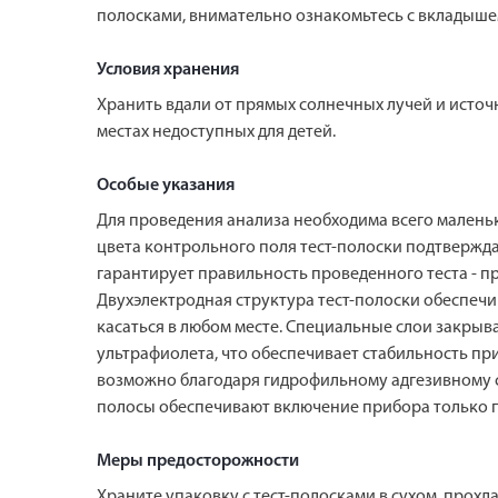
полосками, внимательно ознакомьтесь с вкладышем
Условия хранения
Хранить вдали от прямых солнечных лучей и источ
местах недоступных для детей.
Особые указания
Для проведения анализа необходима всего маленьк
цвета контрольного поля тест-полоски подтвержда
гарантирует правильность проведенного теста - п
Двухэлектродная структура тест-полоски обеспечи
касаться в любом месте. Специальные слои закрыва
ультрафиолета, что обеспечивает стабильность пр
возможно благодаря гидрофильному адгезивному 
полосы обеспечивают включение прибора только п
Меры предосторожности
Храните упаковку с тест-полосками в сухом, прохл