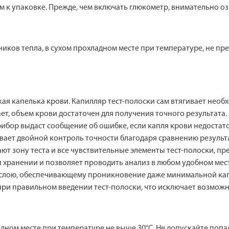
 к упаковке. Прежде, чем включать глюкометр, внимательно оз
ников тепла, в сухом прохладном месте при температуре, не пр
ая капелька крови. Капилляр тест-полоски сам втягивает необ
ет, объем крови достаточен для получения точного результата
рибор выдаст сообщение об ошибке, если капля крови недостат
вает двойной контроль точности благодаря сравнению результа
ют зону теста и все чувствительные элементы тест-полоски, пр
и хранении и позволяет проводить анализ в любом удобном мес
слою, обеспечивающему проникновение даже минимальной капл
ри правильном введении тест-полоски, что исключает возможн
адном месте при температуре не выше 30°C. Не допускайте попа