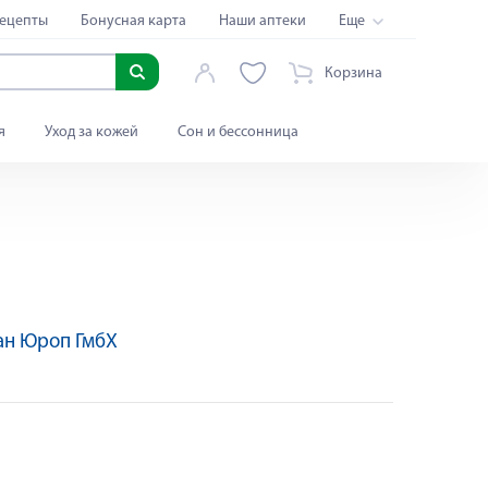
ецепты
Бонусная карта
Наши аптеки
Еще
Корзина
я
Уход за кожей
Сон и бессонница
ан Юроп ГмбХ