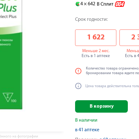
4 ×
642
В Сплит
Срок годности:
1 622
2 
Меньше 2 мес.
Меньш
Есть в 1 аптеке
Есть в 
Количество товара ограничено,
бронировании товара ждите п
Цена товара действительна тол
В корзину
В наличии
в 41 аптеке
жённого на фотографии