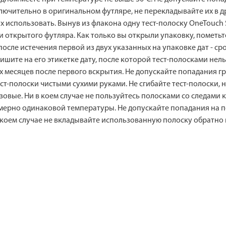
ключительно в оригинальном футляре, не перекладывайте их в д
их использовать. Вынув из флакона одну тест-полоску OneTouch 
 открытого футляра. Как только вы открыли упаковку, пометьте
после истечения первой из двух указанных на упаковке дат - с
шите на его этикетке дату, после которой тест-полосками нель
х месяцев после первого вскрытия. Не допускайте попадания гр
ст-полоски чистыми сухими руками. Не сгибайте тест-полоски, н
зовые. Ни в коем случае не пользуйтесь полосками со следами 
римерно одинаковой температуры. Не допускайте попадания на 
в коем случае не вкладывайте использованную полоску обратно в