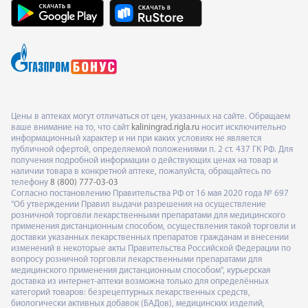
Цены в аптеках могут отличаться от цен, указанных на сайте. Обращаем
ваше внимание на то, что сайт
kaliningrad.rigla.ru
носит исключительно
информационный характер и ни при каких условиях не является
публичной офертой, определяемой положениями п. 2 ст. 437 ГК РФ. Для
получения подробной информации о действующих ценах на товар и
наличии товара в конкретной аптеке, пожалуйста, обращайтесь по
телефону
8 (800) 777-03-03
Согласно постановлению Правительства РФ от 16 мая 2020 года № 697
"Об утверждении Правил выдачи разрешения на осуществление
розничной торговли лекарственными препаратами для медицинского
применения дистанционным способом, осуществления такой торговли и
доставки указанных лекарственных препаратов гражданам и внесении
изменений в некоторые акты Правительства Российской Федерации по
вопросу розничной торговли лекарственными препаратами для
медицинского применения дистанционным способом", курьерская
доставка из интернет-аптеки возможна только для определённых
категорий товаров: безрецептурных лекарственных средств,
биологически активных добавок (БАДов), медицинских изделий,