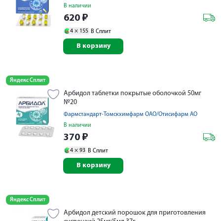
В наличии
620
₽
4 ×
155
В Сплит
В корзину
Яндекс Сплит
Арбидол таблетки покрытые оболочкой 50мг
№20
Фармстандарт-Томскхимфарм ОАО/Отисифарм АО
В наличии
370
₽
4 ×
93
В Сплит
В корзину
Яндекс Сплит
Арбидол детский порошок для приготовления