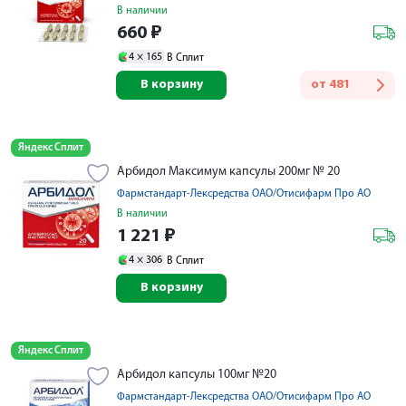
В наличии
660
₽
4 ×
165
В Сплит
В корзину
от
481
Яндекс Сплит
Арбидол Максимум капсулы 200мг № 20
Фармстандарт-Лексредства ОАО/Отисифарм Про АО
В наличии
1 221
₽
4 ×
306
В Сплит
В корзину
Яндекс Сплит
Арбидол капсулы 100мг №20
Фармстандарт-Лексредства ОАО/Отисифарм Про АО