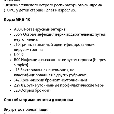
взрослых;
- лечение тяжелого острого респираторного синдрома
(ТОРС) у детей старше 12 лет и взрослых.
Коды МКБ-10
A08.0 Ротавирусный энтерит
J06.9 Острая инфекция верхних дыхательных путей
неуточненная
J10 Грипп, вызванный идентифицированным
вирусом гриппа
U04.9
B00 Инфекции, вызванные вирусом герпеса [herpes
simplex]
J15 Бактериальная пневмония, не
классифицированная в других рубриках
J42 Хронический бронхит неуточненный
Z29.8 Другие уточненные профилактические меры
J20 Острый бронхит
Способы применения и дозировка
Внутрь, до приема пищи.