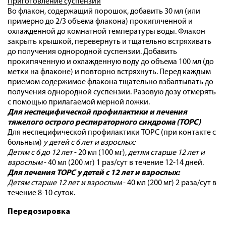
Приготовление суспензии
Во флакон, содержащий порошок, добавить 30 мл (или
примерно до 2/3 объема флакона) прокипяченной и
охлажденной до комнатной температуры воды. Флакон
закрыть крышкой, перевернуть и тщательно встряхивать
до получения однородной суспензии. Добавить
прокипяченную и охлажденную воду до объема 100 мл (до
метки на флаконе) и повторно встряхнуть. Перед каждым
приемом содержимое флакона тщательно взбалтывать до
получения однородной суспензии. Разовую дозу отмерять
с помощью прилагаемой мерной ложки.
Для неспецифической профилактики и лечения
тяжелого острого респираторного синдрома (ТОРС)
Для неспецифической профилактики ТОРС (при контакте с
больным)
у детей с 6 лет и взрослых:
Детям с 6 до 12 лет
- 20 мл (100 мг),
детям старше 12 лет и
взрослым
- 40 мл (200 мг) 1 раз/сут в течение 12-14 дней.
Для лечения ТОРС у детей с 12 лет и взрослых:
Детям старше 12 лет и взрослым
- 40 мл (200 мг) 2 раза/сут в
течение 8-10 суток.
Передозировка