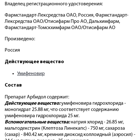
Владелец регистрационного удостоверения:
Фармстандарт-Лексредства ОАО, Россия, Фармстандарт-
Лексредства ОАО/Отисифарм Про АО, Дальхимфарм,
Фармстандарт-Томскхимфарм ОАО/Отисифарм АО
Произведено:
Россия
Действующее вещество
Умифеновир
Состав
Препарат Арбидол содержит:
Действующее вещество:
умифеновира ­гидрохлорида ­
моногидрат 25.88 мг, что соответствует содержанию
умифеновира ­гидрохлорида 25 мг.
Вспомогательные вещества:
натрия хлорид - 26.85 мг,
мальтодекстрин (Клептоза Линекапс) - 750 мг, сахароза
(сахар) - 840.42 мг, кремния диоксид коллоидный (аэросил) -