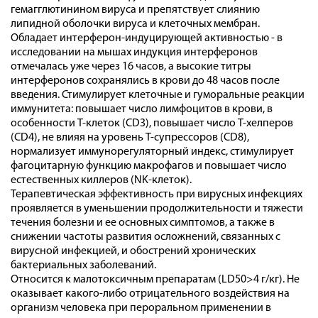
гемагглютинином вируса и препятствует слиянию
липидной оболочки вируса и клеточных мембран.
Обладает интерферон-индуцирующей активностью - в
исследовании на мышах индукция интерферонов
отмечалась уже через 16 часов, а высокие титры
интерферонов сохранялись в крови до 48 часов после
введения. Стимулирует клеточные и гуморальные реакции
иммунитета: повышает число лимфоцитов в крови, в
особенности Т-клеток (CD3), повышает число Т-хелперов
(CD4), не влияя на уровень Т-супрессоров (CD8),
нормализует иммунорегуляторный индекс, стимулирует
фагоцитарную функцию макрофагов и повышает число
естественных киллеров (NK-клеток).
Терапевтическая эффективность при вирусных инфекциях
проявляется в уменьшении продолжительности и тяжести
течения болезни и ее основных симптомов, а также в
снижении частоты развития осложнений, связанных с
вирусной инфекцией, и обострений хронических
бактериальных заболеваний.
Относится к малотоксичным препаратам (LD50>4 г/кг). Не
оказывает какого-либо отрицательного воздействия на
организм человека при пероральном применении в