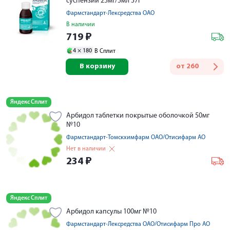
суспензий 25мг/5мл 37г
Фармстандарт-Лексредства ОАО
В наличии
719
₽
4 ×
180
В Сплит
В корзину
от
260
Яндекс Сплит
Арбидол таблетки покрытые оболочкой 50мг
№10
Фармстандарт-Томскхимфарм ОАО/Отисифарм АО
Нет в наличии
234
₽
Яндекс Сплит
Арбидол капсулы 100мг №10
Фармстандарт-Лексредства ОАО/Отисифарм Про АО