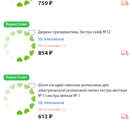
759
₽
Яндекс Сплит
Дюрекс презервативы Экстра сейф №12
SSL International
Нет в наличии
854
₽
Яндекс Сплит
Шолл насадки сменные роликовые для
электрической роликовой пилки экстра жесткая
№ 1+экстра мягкая № 1
SSL International
Нет в наличии
613
₽