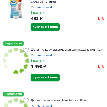
ухода за ногтями
SSL International
В наличии
483
₽
Купить в 1 клик
Яндекс Сплит
Шолл пилка электрическая для ухода за ногтями
SSL International
В наличии
1 490
₽
Купить в 1 клик
Яндекс Сплит
Дюрекс гель-смазка Плей Алоэ 200мл
SSL International