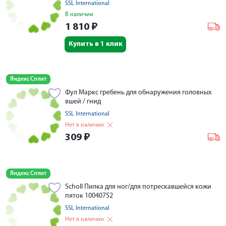
SSL International
В наличии
1 810
₽
Купить в 1 клик
Яндекс Сплит
Фул Маркс гребень для обнаружения головных
вшей / гнид
SSL International
Нет в наличии
309
₽
Яндекс Сплит
Scholl Пилка для ног/для потрескавшейся кожи
пяток 10040752
SSL International
Нет в наличии