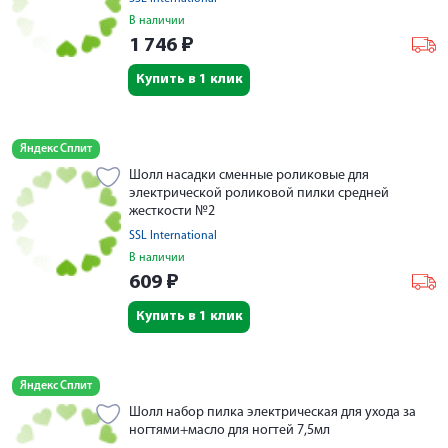
В наличии
1 746
₽
Купить в 1 клик
Яндекс Сплит
Шолл насадки сменные роликовые для
электрической роликовой пилки средней
жесткости №2
SSL International
В наличии
609
₽
Купить в 1 клик
Яндекс Сплит
Шолл набор пилка электрическая для ухода за
ногтями+масло для ногтей 7,5мл