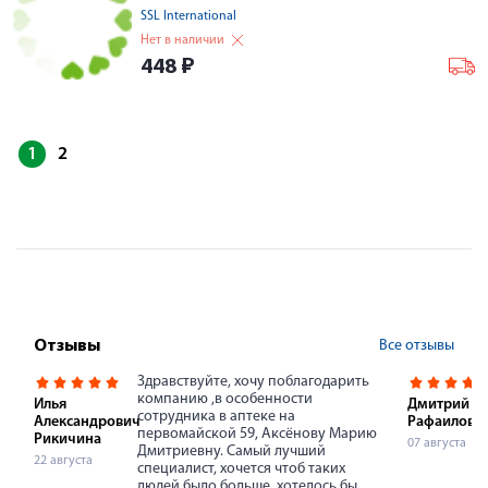
SSL International
Нет в наличии
448
₽
1
2
Все отзывы
Отзывы
Здравствуйте, хочу поблагодарить
компанию ,в особенности
Илья
Дмитрий
сотрудника в аптеке на
Александрович
Рафаилови
первомайской 59, Аксёнову Марию
Рикичина
07 августа
Дмитриевну. Самый лучший
22 августа
специалист, хочется чтоб таких
людей было больше, хотелось бы