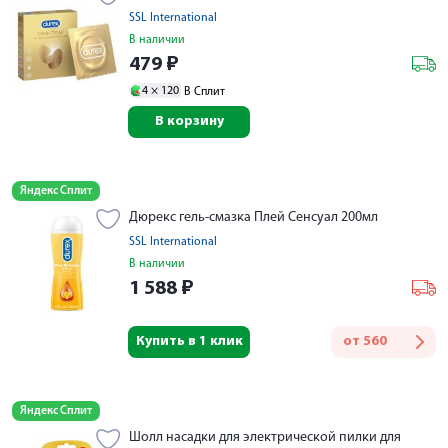
SSL International
В наличии
479
₽
4 ×
120
В Сплит
В корзину
Яндекс Сплит
Дюрекс гель-смазка Плей Сенсуал 200мл
SSL International
В наличии
1 588
₽
Купить в 1 клик
от
560
Яндекс Сплит
Шолл насадки для электрической пилки для