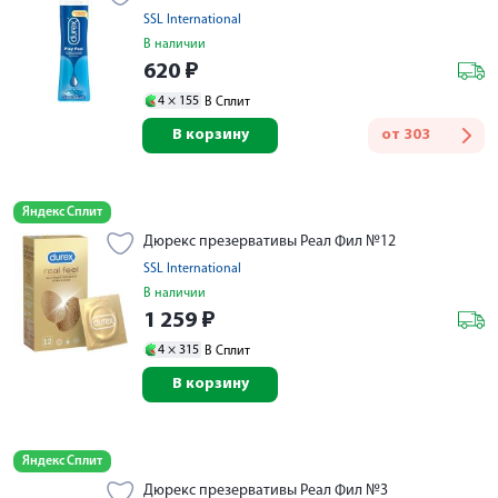
SSL International
В наличии
620
₽
4 ×
155
В Сплит
В корзину
от
303
Яндекс Сплит
Дюрекс презервативы Реал Фил №12
SSL International
В наличии
1 259
₽
4 ×
315
В Сплит
В корзину
Яндекс Сплит
Дюрекс презервативы Реал Фил №3