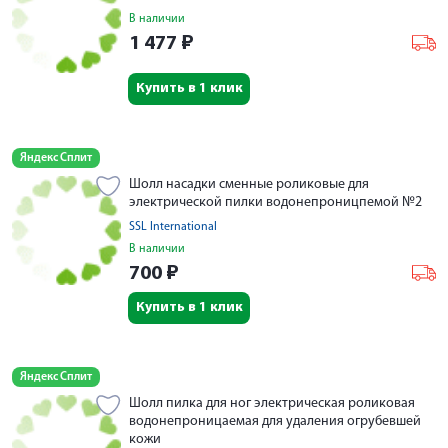
В наличии
1 477
₽
Купить в 1 клик
Яндекс Сплит
Шолл насадки сменные роликовые для
электрической пилки водонепроницпемой №2
SSL International
В наличии
700
₽
Купить в 1 клик
Яндекс Сплит
Шолл пилка для ног электрическая роликовая
водонепроницаемая для удаления огрубевшей
кожи