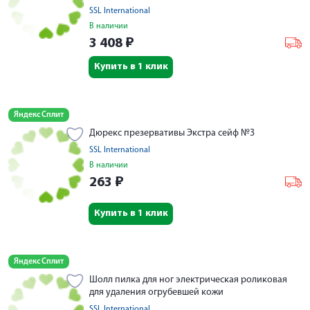
SSL International
В наличии
3 408
₽
Купить в 1 клик
Яндекс Сплит
Дюрекс презервативы Экстра сейф №3
SSL International
В наличии
263
₽
Купить в 1 клик
Яндекс Сплит
Шолл пилка для ног электрическая роликовая
для удаления огрубевшей кожи
SSL International